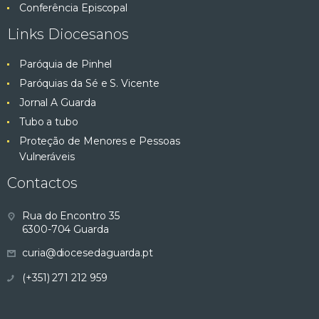
l
e
Conferência Episcopal
i
Links Diocesanos
p
z
a
Paróquia de Pinhel
e
ç
Paróquias da Sé e S. Vicente
ã
Jornal A Guarda
s
o
Tubo a tubo
q
d
Proteção de Menores e Pessoas
Vulneráveis
e
u
E
Contactos
v
i
Rua do Encontro 35
e
6300-704 Guarda
s
n
curia@diocesedaguarda.pt
t
a
(+351) 271 212 959
o
e