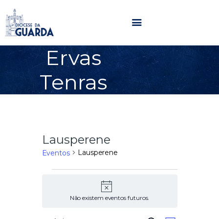
Ervas
HOME
Tenras
DIOCESE
SECRETARIADOS
PARÓQUIAS
NOTÍCIAS
Lausperene
AGENDA
MULTIMÉDIA
Lausperene
Eventos
SENTIR COM A IGREJA
CONTACTOS
A
v
Não existem eventos futuros.
i
s
o