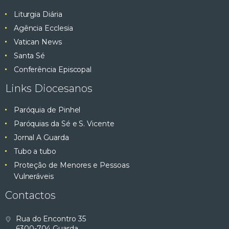
e
e
ç
Liturgia Diária
ã
s
Agência Ecclesia
E
o
Vatican News
q
d
v
Santa Sé
e
Conferência Episcopal
u
e
E
Links Diocesanos
v
i
n
e
Paróquia de Pinhel
s
Paróquias da Sé e S. Vicente
n
t
Jornal A Guarda
t
a
o
Tubo a tubo
o
Proteção de Menores e Pessoas
e
s
Vulneráveis
v
Contactos
i
Rua do Encontro 35
6300-704 Guarda