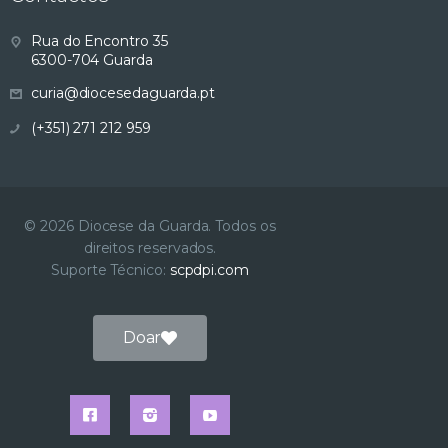
s
Rua do Encontro 35
6300-704 Guarda
u
curia@diocesedaguarda.pt
a
(+351) 271 212 959
l
i
© 2026 Diocese da Guarda. Todos os
direitos reservados.
z
Suporte Técnico:
scpdpi.com
a
Doar
ç
ã