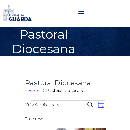
Pastoral
HOME
Diocesana
DIOCESE
SECRETARIADOS
PARÓQUIAS
NOTÍCIAS
Pastoral Diocesana
AGENDA
MULTIMÉDIA
Pastoral Diocesana
Eventos
SENTIR COM A IGREJA
N
N
2024-06-13
P
CONTACTOS
D
e
a
S
i
s
a
e
a
Em curso
v
q
l
u
e