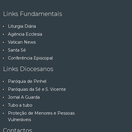
e
ç
Links Fundamentais
ã
s
o
Liturgia Diária
q
d
Agência Ecclesia
e
Vatican News
u
E
Santa Sé
v
i
Conferência Episcopal
e
Links Diocesanos
s
n
t
Paróquia de Pinhel
a
o
Paróquias da Sé e S. Vicente
e
Jornal A Guarda
Tubo a tubo
v
Proteção de Menores e Pessoas
Vulneráveis
i
Contactos