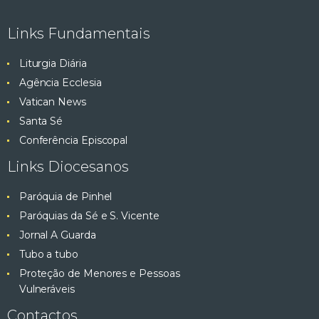
e
ç
Links Fundamentais
ã
s
o
Liturgia Diária
q
d
Agência Ecclesia
e
Vatican News
u
E
Santa Sé
v
i
Conferência Episcopal
e
Links Diocesanos
s
n
t
Paróquia de Pinhel
a
o
Paróquias da Sé e S. Vicente
e
Jornal A Guarda
Tubo a tubo
v
Proteção de Menores e Pessoas
Vulneráveis
i
Contactos