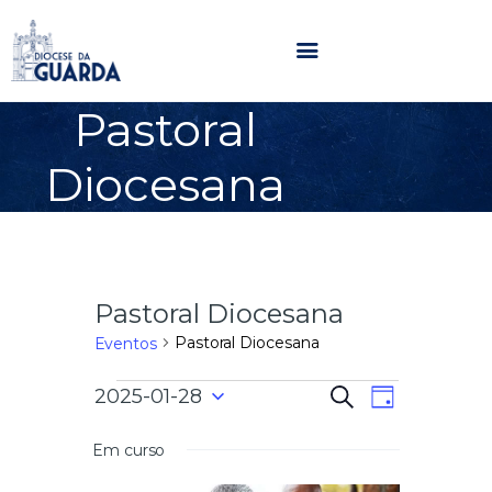
Pastoral
HOME
Diocesana
DIOCESE
SECRETARIADOS
PARÓQUIAS
NOTÍCIAS
Pastoral Diocesana
AGENDA
MULTIMÉDIA
Pastoral Diocesana
Eventos
SENTIR COM A IGREJA
N
N
2025-01-28
P
CONTACTOS
D
e
a
S
i
s
a
e
a
Em curso
v
q
l
u
e