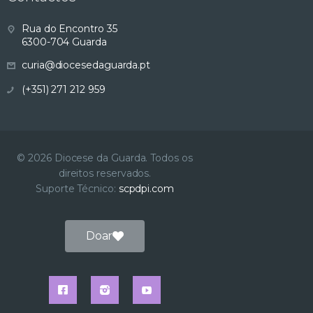
s
Rua do Encontro 35
6300-704 Guarda
u
curia@diocesedaguarda.pt
a
(+351) 271 212 959
l
i
© 2026 Diocese da Guarda. Todos os
direitos reservados.
z
Suporte Técnico:
scpdpi.com
a
Doar
ç
ã