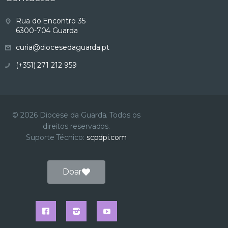
s
Rua do Encontro 35
6300-704 Guarda
u
curia@diocesedaguarda.pt
a
(+351) 271 212 959
l
i
© 2026 Diocese da Guarda. Todos os
direitos reservados.
z
Suporte Técnico:
scpdpi.com
a
Doar
ç
ã