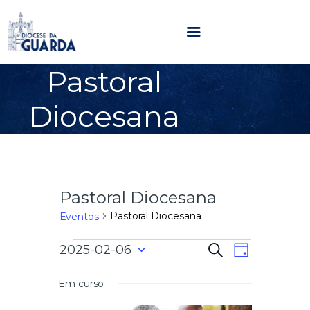
Pastoral
HOME
Diocesana
DIOCESE
SECRETARIADOS
PARÓQUIAS
NOTÍCIAS
Pastoral Diocesana
AGENDA
MULTIMÉDIA
Pastoral Diocesana
Eventos
SENTIR COM A IGREJA
N
N
2025-02-06
P
CONTACTOS
D
e
a
S
i
s
a
e
a
Em curso
v
q
l
u
e