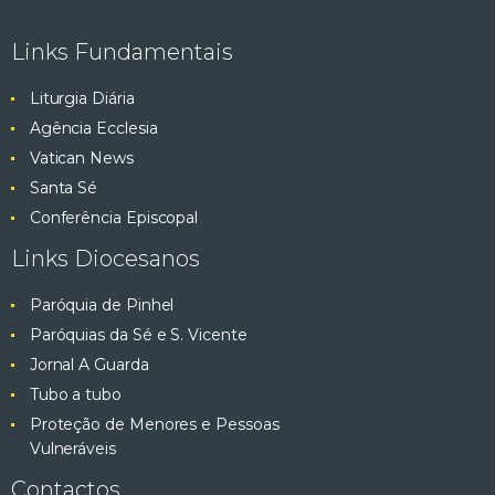
e
ç
Links Fundamentais
ã
s
o
Liturgia Diária
q
d
Agência Ecclesia
e
Vatican News
u
E
Santa Sé
v
i
Conferência Episcopal
e
Links Diocesanos
s
n
t
Paróquia de Pinhel
a
o
Paróquias da Sé e S. Vicente
e
Jornal A Guarda
Tubo a tubo
v
Proteção de Menores e Pessoas
Vulneráveis
i
Contactos