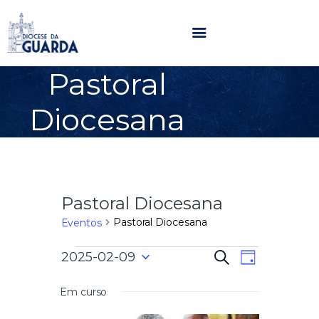
Pastoral
HOME
Diocesana
DIOCESE
SECRETARIADOS
PARÓQUIAS
NOTÍCIAS
Pastoral Diocesana
AGENDA
MULTIMÉDIA
Pastoral Diocesana
Eventos
SENTIR COM A IGREJA
N
N
2025-02-09
P
CONTACTOS
D
e
a
S
i
s
a
e
a
Em curso
v
q
l
u
e