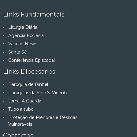
e
ç
Links Fundamentais
ã
s
o
Liturgia Diária
q
d
Agência Ecclesia
e
Vatican News
u
E
Santa Sé
v
i
Conferência Episcopal
e
Links Diocesanos
s
n
t
Paróquia de Pinhel
a
o
Paróquias da Sé e S. Vicente
e
Jornal A Guarda
Tubo a tubo
v
Proteção de Menores e Pessoas
Vulneráveis
i
Contactos