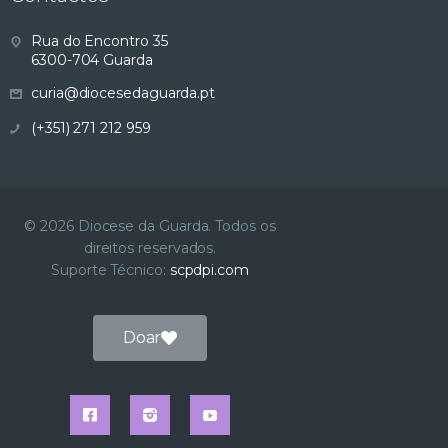
s
Rua do Encontro 35
6300-704 Guarda
u
curia@diocesedaguarda.pt
a
(+351) 271 212 959
l
i
© 2026 Diocese da Guarda. Todos os
direitos reservados.
z
Suporte Técnico:
scpdpi.com
a
Doar
ç
ã