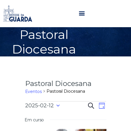
Pastoral
HOME
Diocesana
DIOCESE
SECRETARIADOS
PARÓQUIAS
NOTÍCIAS
Pastoral Diocesana
AGENDA
MULTIMÉDIA
Pastoral Diocesana
Eventos
SENTIR COM A IGREJA
N
N
2025-02-12
P
CONTACTOS
D
e
a
S
i
s
a
e
a
Em curso
v
q
l
u
e