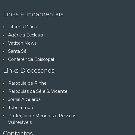
e
ç
Links Fundamentais
ã
s
o
Liturgia Diária
q
d
Agência Ecclesia
e
Vatican News
u
E
Santa Sé
v
i
Conferência Episcopal
e
Links Diocesanos
s
n
t
Paróquia de Pinhel
a
o
Paróquias da Sé e S. Vicente
e
Jornal A Guarda
Tubo a tubo
v
Proteção de Menores e Pessoas
Vulneráveis
i
Contactos