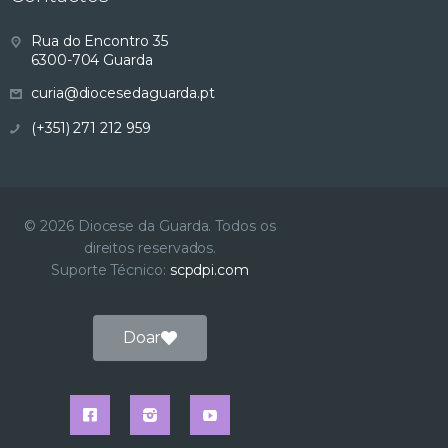
s
Rua do Encontro 35
6300-704 Guarda
u
curia@diocesedaguarda.pt
a
(+351) 271 212 959
l
i
© 2026 Diocese da Guarda. Todos os
direitos reservados.
z
Suporte Técnico:
scpdpi.com
a
Doar
ç
ã