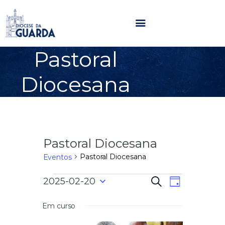
Pastoral
HOME
Diocesana
DIOCESE
SECRETARIADOS
PARÓQUIAS
NOTÍCIAS
Pastoral Diocesana
AGENDA
MULTIMÉDIA
Pastoral Diocesana
Eventos
SENTIR COM A IGREJA
N
N
2025-02-20
P
CONTACTOS
D
e
a
S
i
s
a
e
a
Em curso
v
q
l
u
e