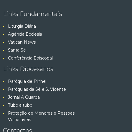
e
ç
Links Fundamentais
ã
s
o
Liturgia Diária
q
d
Agência Ecclesia
e
Vatican News
u
E
Santa Sé
v
i
Conferência Episcopal
e
Links Diocesanos
s
n
t
Paróquia de Pinhel
a
o
Paróquias da Sé e S. Vicente
e
Jornal A Guarda
Tubo a tubo
v
Proteção de Menores e Pessoas
Vulneráveis
i
Contactos