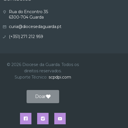
s
Rua do Encontro 35
6300-704 Guarda
u
curia@diocesedaguarda.pt
a
(+351) 271 212 959
l
i
© 2026 Diocese da Guarda. Todos os
direitos reservados.
z
Suporte Técnico:
scpdpi.com
a
Doar
ç
ã