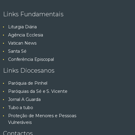
e
ç
Links Fundamentais
ã
s
o
Liturgia Diária
q
d
Agência Ecclesia
e
Vatican News
u
E
Santa Sé
v
i
Conferência Episcopal
e
Links Diocesanos
s
n
t
Paróquia de Pinhel
a
o
Paróquias da Sé e S. Vicente
e
Jornal A Guarda
Tubo a tubo
v
Proteção de Menores e Pessoas
Vulneráveis
i
Contactos