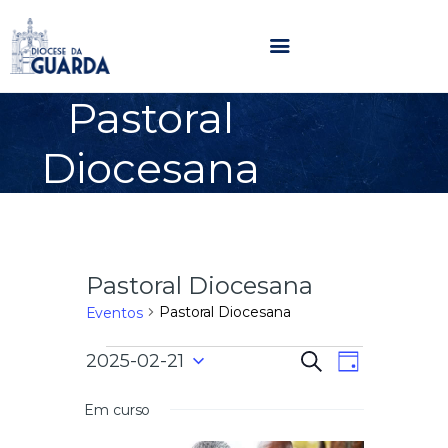
Pastoral
HOME
Diocesana
DIOCESE
SECRETARIADOS
PARÓQUIAS
NOTÍCIAS
Pastoral Diocesana
AGENDA
MULTIMÉDIA
Pastoral Diocesana
Eventos
SENTIR COM A IGREJA
N
N
2025-02-21
P
CONTACTOS
D
e
a
S
i
s
a
e
a
Em curso
v
q
l
u
e