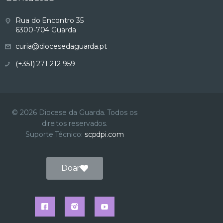
s
Rua do Encontro 35
6300-704 Guarda
u
curia@diocesedaguarda.pt
a
(+351) 271 212 959
l
i
© 2026 Diocese da Guarda. Todos os
direitos reservados.
z
Suporte Técnico:
scpdpi.com
a
Doar
ç
ã