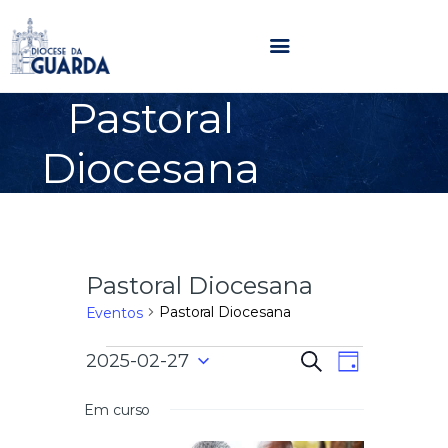
Pastoral
HOME
Diocesana
DIOCESE
SECRETARIADOS
PARÓQUIAS
NOTÍCIAS
Pastoral Diocesana
AGENDA
MULTIMÉDIA
Pastoral Diocesana
Eventos
SENTIR COM A IGREJA
N
N
2025-02-27
P
CONTACTOS
D
e
a
S
i
s
a
e
a
Em curso
v
q
l
u
e