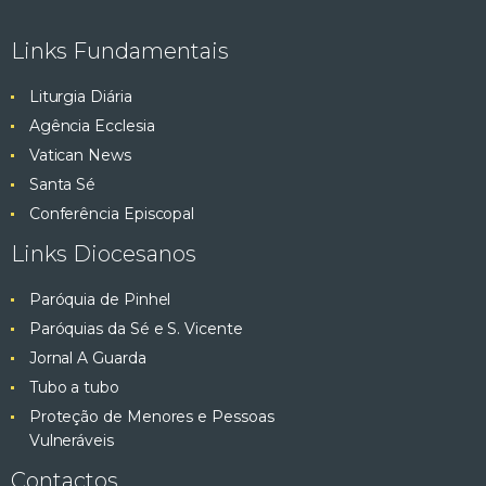
e
ç
Links Fundamentais
ã
s
o
Liturgia Diária
q
d
Agência Ecclesia
e
Vatican News
u
E
Santa Sé
v
i
Conferência Episcopal
e
Links Diocesanos
s
n
t
Paróquia de Pinhel
a
o
Paróquias da Sé e S. Vicente
e
Jornal A Guarda
Tubo a tubo
v
Proteção de Menores e Pessoas
Vulneráveis
i
Contactos