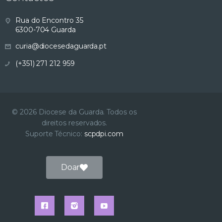
s
Rua do Encontro 35
6300-704 Guarda
u
curia@diocesedaguarda.pt
a
(+351) 271 212 959
l
i
© 2026 Diocese da Guarda. Todos os
direitos reservados.
z
Suporte Técnico:
scpdpi.com
a
Doar
ç
ã