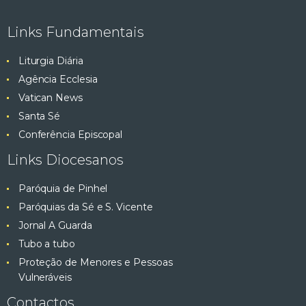
e
ç
Links Fundamentais
ã
s
o
Liturgia Diária
q
d
Agência Ecclesia
e
Vatican News
u
E
Santa Sé
v
i
Conferência Episcopal
e
Links Diocesanos
s
n
t
Paróquia de Pinhel
a
o
Paróquias da Sé e S. Vicente
e
Jornal A Guarda
Tubo a tubo
v
Proteção de Menores e Pessoas
Vulneráveis
i
Contactos