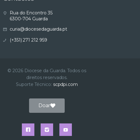
s
Rua do Encontro 35
6300-704 Guarda
u
curia@diocesedaguarda.pt
a
(+351) 271 212 959
l
i
© 2026 Diocese da Guarda. Todos os
direitos reservados.
z
Suporte Técnico:
scpdpi.com
a
Doar
ç
ã