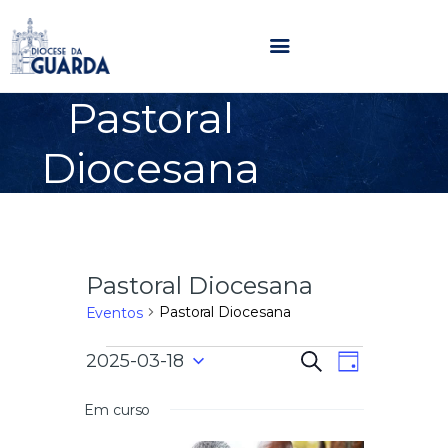
Pastoral
HOME
Diocesana
DIOCESE
SECRETARIADOS
PARÓQUIAS
NOTÍCIAS
Pastoral Diocesana
AGENDA
MULTIMÉDIA
Pastoral Diocesana
Eventos
SENTIR COM A IGREJA
N
N
2025-03-18
P
CONTACTOS
D
e
a
S
i
s
a
e
a
Em curso
v
q
l
u
e