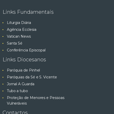
e
ç
Links Fundamentais
ã
s
o
Liturgia Diária
q
d
Agência Ecclesia
e
Vatican News
u
E
Santa Sé
v
i
Conferência Episcopal
e
Links Diocesanos
s
n
t
Paróquia de Pinhel
a
o
Paróquias da Sé e S. Vicente
e
Jornal A Guarda
Tubo a tubo
v
Proteção de Menores e Pessoas
Vulneráveis
i
Contactos