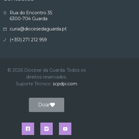
s
Rua do Encontro 35
6300-704 Guarda
u
curia@diocesedaguarda.pt
a
(+351) 271 212 959
l
i
© 2026 Diocese da Guarda. Todos os
direitos reservados.
z
Suporte Técnico:
scpdpi.com
a
Doar
ç
ã