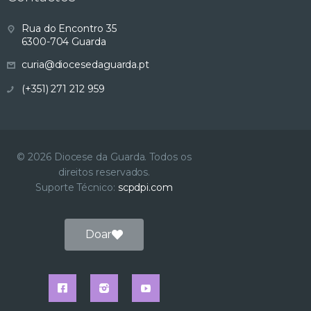
s
Rua do Encontro 35
6300-704 Guarda
u
curia@diocesedaguarda.pt
a
(+351) 271 212 959
l
i
© 2026 Diocese da Guarda. Todos os
direitos reservados.
z
Suporte Técnico:
scpdpi.com
a
Doar
ç
ã