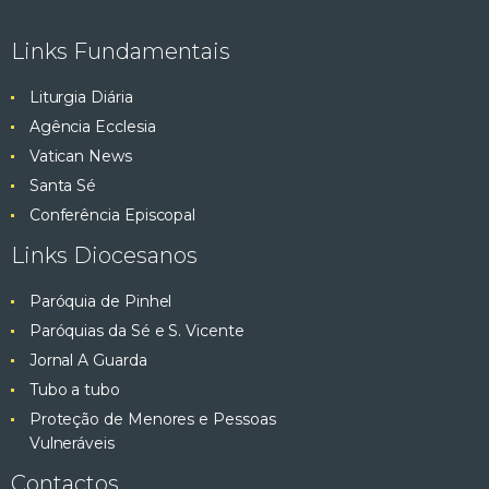
e
ç
Links Fundamentais
ã
s
o
Liturgia Diária
q
d
Agência Ecclesia
e
Vatican News
u
E
Santa Sé
v
i
Conferência Episcopal
e
Links Diocesanos
s
n
t
Paróquia de Pinhel
a
o
Paróquias da Sé e S. Vicente
e
Jornal A Guarda
Tubo a tubo
v
Proteção de Menores e Pessoas
Vulneráveis
i
Contactos