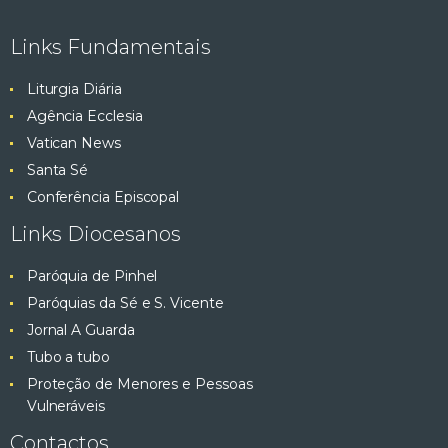
e
ç
Links Fundamentais
ã
s
o
Liturgia Diária
q
d
Agência Ecclesia
e
Vatican News
u
E
Santa Sé
v
i
Conferência Episcopal
e
Links Diocesanos
s
n
t
Paróquia de Pinhel
a
o
Paróquias da Sé e S. Vicente
e
Jornal A Guarda
Tubo a tubo
v
Proteção de Menores e Pessoas
Vulneráveis
i
Contactos