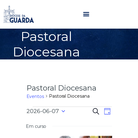
Pastoral
HOME
Diocesana
DIOCESE
SECRETARIADOS
PARÓQUIAS
NOTÍCIAS
Pastoral Diocesana
AGENDA
MULTIMÉDIA
Pastoral Diocesana
Eventos
SENTIR COM A IGREJA
N
N
2026-06-07
P
CONTACTOS
D
e
a
S
i
s
a
e
a
Em curso
v
q
l
u
e