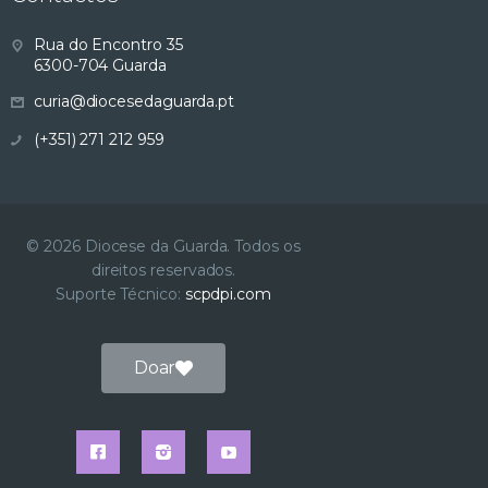
s
Rua do Encontro 35
6300-704 Guarda
u
curia@diocesedaguarda.pt
a
(+351) 271 212 959
l
i
© 2026 Diocese da Guarda. Todos os
direitos reservados.
z
Suporte Técnico:
scpdpi.com
a
Doar
ç
ã