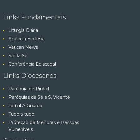
e
ç
ã
Links Fundamentais
s
o
Liturgia Diária
q
d
Agência Ecclesia
e
u
Vatican News
E
Santa Sé
v
i
Conferência Episcopal
e
s
Links Diocesanos
n
t
a
Paróquia de Pinhel
o
Paróquias da Sé e S. Vicente
e
Jornal A Guarda
Tubo a tubo
v
Proteção de Menores e Pessoas
Vulneráveis
i