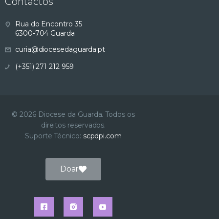
Contactos
s
Rua do Encontro 35
u
6300-704 Guarda
curia@diocesedaguarda.pt
a
(+351) 271 212 959
l
i
© 2026 Diocese da Guarda. Todos os
z
direitos reservados.
Suporte Técnico:
scpdpi.com
a
ç
Doar
ã