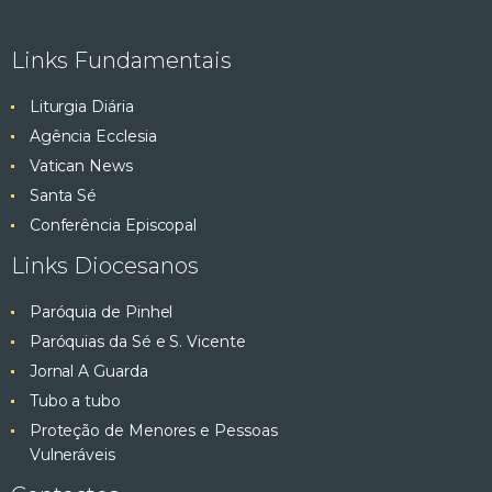
e
ç
ã
Links Fundamentais
s
o
Liturgia Diária
q
d
Agência Ecclesia
e
u
Vatican News
E
Santa Sé
v
i
Conferência Episcopal
e
s
Links Diocesanos
n
t
a
Paróquia de Pinhel
o
Paróquias da Sé e S. Vicente
e
Jornal A Guarda
Tubo a tubo
v
Proteção de Menores e Pessoas
Vulneráveis
i