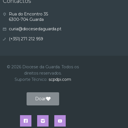
Contactos
s
Rua do Encontro 35
u
6300-704 Guarda
curia@diocesedaguarda.pt
a
(+351) 271 212 959
l
i
© 2026 Diocese da Guarda. Todos os
z
direitos reservados.
Suporte Técnico:
scpdpi.com
a
ç
Doar
ã