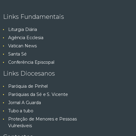
e
ç
ã
Links Fundamentais
s
o
Liturgia Diária
q
d
Agência Ecclesia
e
u
Vatican News
E
Santa Sé
v
i
Conferência Episcopal
e
s
Links Diocesanos
n
t
a
Paróquia de Pinhel
o
Paróquias da Sé e S. Vicente
e
Jornal A Guarda
Tubo a tubo
v
Proteção de Menores e Pessoas
Vulneráveis
i