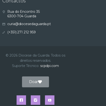
Contactos
s
Rua do Encontro 35
u
6300-704 Guarda
curia@diocesedaguarda.pt
a
(+351) 271 212 959
l
i
© 2026 Diocese da Guarda. Todos os
z
direitos reservados.
Suporte Técnico:
scpdpi.com
a
ç
Doar
ã