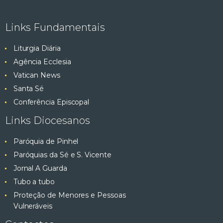
e
ç
ã
Links Fundamentais
s
o
Liturgia Diária
q
d
Agência Ecclesia
e
u
Vatican News
E
Santa Sé
v
i
Conferência Episcopal
e
s
Links Diocesanos
n
t
a
Paróquia de Pinhel
o
Paróquias da Sé e S. Vicente
e
Jornal A Guarda
Tubo a tubo
v
Proteção de Menores e Pessoas
Vulneráveis
i