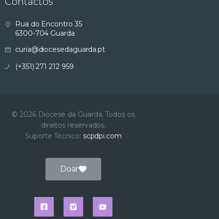
Contactos
s
Rua do Encontro 35
u
6300-704 Guarda
curia@diocesedaguarda.pt
a
(+351) 271 212 959
l
i
© 2026 Diocese da Guarda. Todos os
z
direitos reservados.
Suporte Técnico:
scpdpi.com
a
ç
Doar
ã