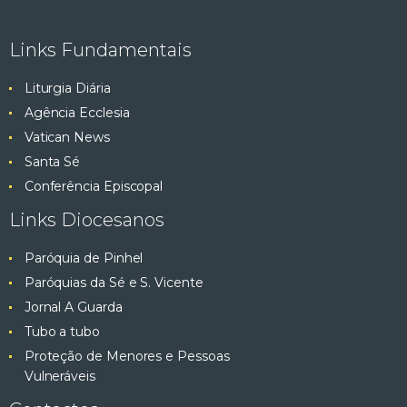
e
ç
ã
Links Fundamentais
s
o
Liturgia Diária
q
d
Agência Ecclesia
e
u
Vatican News
E
Santa Sé
v
i
Conferência Episcopal
e
s
Links Diocesanos
n
t
a
Paróquia de Pinhel
o
Paróquias da Sé e S. Vicente
e
Jornal A Guarda
Tubo a tubo
v
Proteção de Menores e Pessoas
Vulneráveis
i