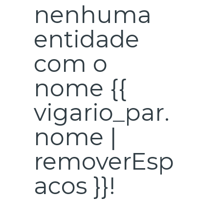
nenhuma
entidade
com o
nome {{
vigario_par.
nome |
removerEsp
acos }}!