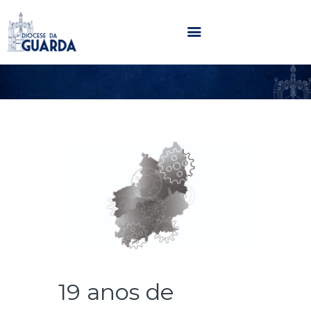
HOME
DIOCESE
SECRETARIADOS
PARÓQUIAS
NOTÍCIAS
AGENDA
MULTIMÉDIA
SENTIR COM A IGREJA
CONTACTOS
19 anos de