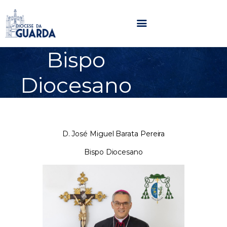
Bispo
HOME
Diocesano
DIOCESE
SECRETARIADOS
PARÓQUIAS
NOTÍCIAS
D. José Miguel Barata Pereira
AGENDA
Bispo Diocesano
MULTIMÉDIA
SENTIR COM A IGREJA
CONTACTOS