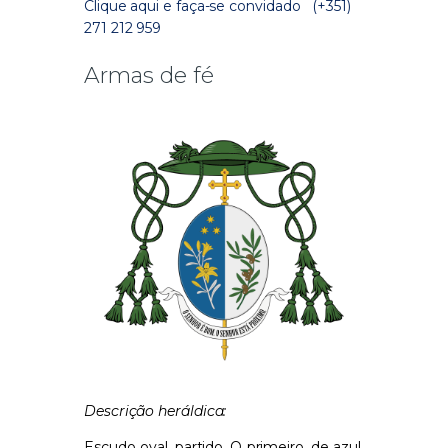
Clique aqui e faça-se convidado
(+351)
271 212 959
Armas de fé
Descrição heráldica:
Escudo oval, partido. O primeiro, de azul,