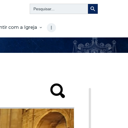
Search Button
Search
for:
ntir com a Igreja