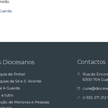
istão.
Guarda
.
Contactos
s Diocesanos
quia de Pinhel
Rua do Encon
6300-704 Gua
uias da Sé e S. Vicente
al A Guarda
curia@dioces
 a tubo
(+351) 271 212
eção de Menores e Pessoas
eráveis