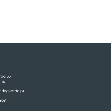
tro 35
rda
edaguarda.pt
 959