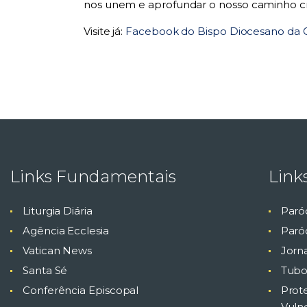
nos unem e aprofundar o nosso caminho cr
Visite já:
Facebook do Bispo Diocesano da 
Links Fundamentais
Link
Liturgia Diária
Paró
Agência Ecclesia
Paróq
Vatican News
Jorn
Santa Sé
Tubo
Conferência Episcopal
Prot
Vuln