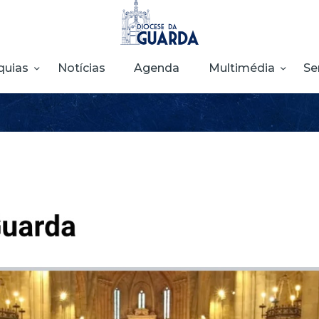
HOME
DIOCESE
quias
Notícias
Agenda
Multimédia
Se
SECRETARIADOS
PARÓQUIAS
NOTÍCIAS
AGENDA
MULTIMÉDIA
SENTIR COM A
IGREJA
CONTACTOS