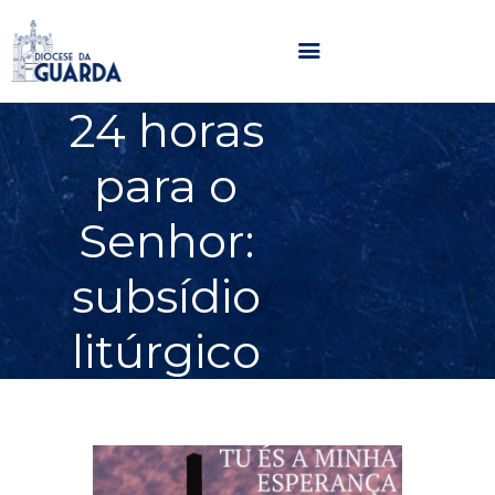
24 horas
HOME
para o
DIOCESE
SECRETARIADOS
Senhor:
PARÓQUIAS
subsídio
NOTÍCIAS
AGENDA
litúrgico
MULTIMÉDIA
SENTIR COM A IGREJA
CONTACTOS