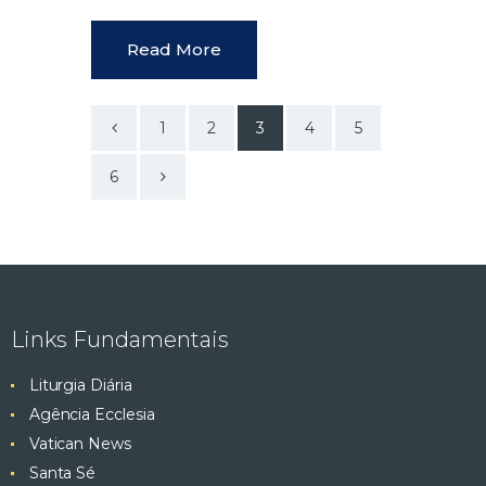
Read More
<
1
2
3
4
5
>
6
Links Fundamentais
Liturgia Diária
Agência Ecclesia
Vatican News
Santa Sé