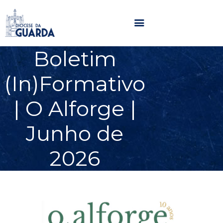
Boletim
HOME
(In)Formativo
DIOCESE
SECRETARIADOS
| O Alforge |
PARÓQUIAS
Junho de
NOTÍCIAS
AGENDA
2026
MULTIMÉDIA
SENTIR COM A IGREJA
CONTACTOS