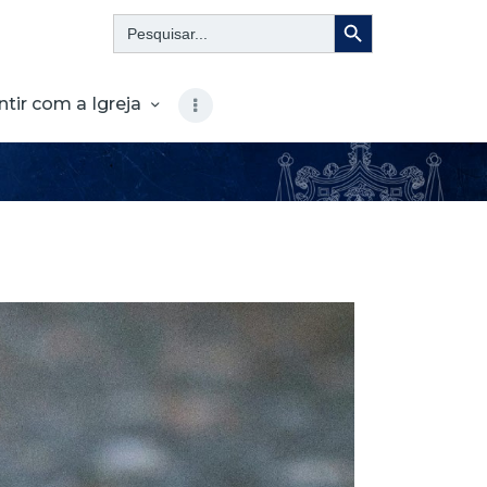
Search Button
Search
for:
ntir com a Igreja