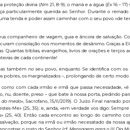
 proteção divina (
Nm
21, 8-9); o maná e a água (
Ex
16 – 17)
a particularmente querida ao Senhor. Durante o reinado 
 numa tenda e poder assim caminhar com o seu povo «de t
us companheiro de viagem, guia e âncora de salvação. Con
ocuram consolação nos momentos de desânimo. Graças a Ele
as. Quantas bíblias, evangelhos, livros de orações e terço
nteiras de cada continente!
mas também
no
seu povo, enquanto Se identifica com o
 os pobres, os marginalizados –, prolongando de certo modo
 como com cada irmão e irmã que passa necessidade, «é
ro, nu, doente, preso – que bate à nossa porta, pedindo para 
os do medo»
, Sacrofano, 15/II/2019). O Juízo Final narrado 
estes-Me» (25, 35); e, ainda, «em verdade vos digo: Sempr
» (25, 40). Então cada encontro ao longo do caminho con
salvação, porque na irmã ou irmão necessitado da nossa aj
ncontrar o rosto do Senhor (cf.
Mensagem para o III Dia Mu