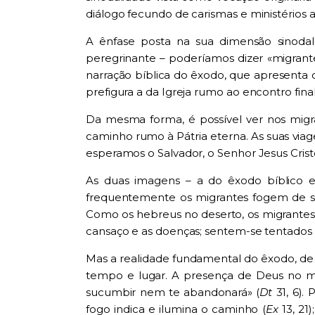
diálogo fecundo de carismas e ministérios 
A ênfase posta na sua dimensão sinodal
peregrinante – poderíamos dizer «migrant
narração bíblica do êxodo, que apresenta 
prefigura a da Igreja rumo ao encontro fin
Da mesma forma, é possível ver nos mig
caminho rumo à Pátria eterna. As suas vi
esperamos o Salvador, o Senhor Jesus Crist
As duas imagens – a do êxodo bíblico e
frequentemente os migrantes fogem de sit
Como os hebreus no deserto, os migrantes
cansaço e as doenças; sentem-se tentados
Mas a realidade fundamental do êxodo, de
tempo e lugar. A presença de Deus no mei
sucumbir nem te abandonará» (
Dt
31, 6).
fogo indica e ilumina o caminho (
Ex
13, 21