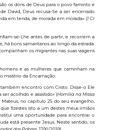
 são os dons de Deus para o povo faminto e
de David, Deus recusa-Se a ser encerrado
enda em tenda, de morada em morada» (
1 Cr
fiam-se-Lhe antes de partir, e recorrem a
, há bons samaritanos ao longo da estrada.
s acompanham os migrantes nas suas viagens
s homens e as mulheres que caminham na
 o mistério da Encarnação.
 também encontro com Cristo. Disse-o Ele
ser acolhido e assistido» (
Homilia na Missa
por Mateus, no capítulo 25 do seu evangelho,
e que fizestes isto a um destes meus irmãos
stitui uma oportunidade para encontrar o
uda está presente Jesus. Neste sentido, os
ndial dos Pobres
, 17/XI/2019).