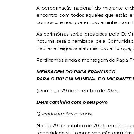
A peregrinação nacional do migrante e d
encontro com todos aqueles que estão e
connosco e nós queremos caminhar com E
As cerimónias serão presididas pelo D. Vi
noturna será dinamizada pela Comunidade
Padres e Leigos Scalabrinianos da Europa, 
Partilhamos ainda a mensagem do Papa Fra
MENSAGEM DO PAPA FRANCISCO
PARA O 110º DIA MUNDIAL DO MIGRANTE
(Domingo, 29 de setembro de 2024)
Deus caminha com o seu povo
Queridos irmãos e irmãs!
No dia 29 de outubro de 2023, terminou a p
sinodalidade vista como vocação originár