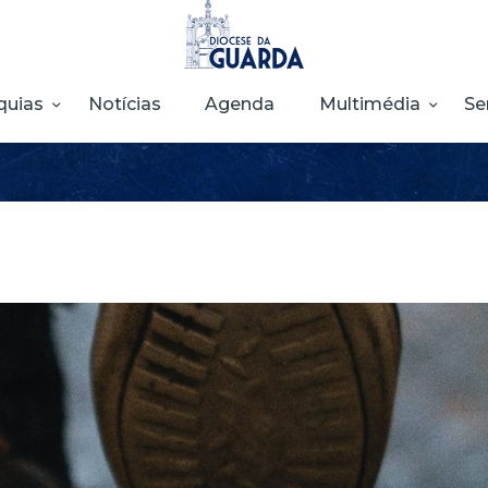
HOME
DIOCESE
quias
Notícias
Agenda
Multimédia
Se
SECRETARIADOS
PARÓQUIAS
NOTÍCIAS
AGENDA
MULTIMÉDIA
SENTIR COM A
IGREJA
CONTACTOS