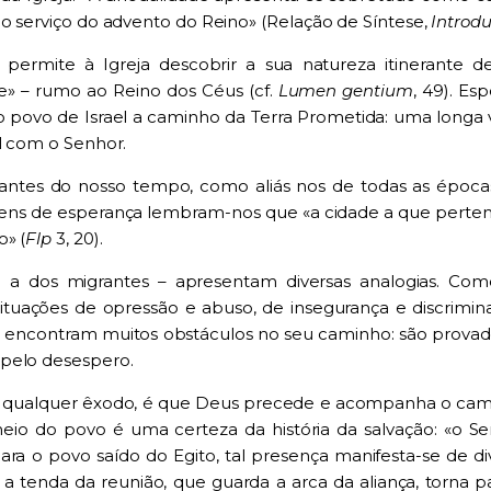
ao serviço do advento do Reino» (Relação de Síntese,
Introd
 permite à Igreja descobrir a sua natureza itinerante 
e» – rumo ao Reino dos Céus (cf.
Lumen gentium
, 49). E
o povo de Israel a caminho da Terra Prometida: uma longa 
al com o Senhor.
rantes do nosso tempo, como aliás nos de todas as épo
agens de esperança lembram-nos que «a cidade a que pert
o» (
Flp
3, 20).
 a dos migrantes – apresentam diversas analogias. Co
uações de opressão e abuso, de insegurança e discriminaç
 encontram muitos obstáculos no seu caminho: são provado
 pelo desespero.
 qualquer êxodo, é que Deus precede e acompanha o camin
o do povo é uma certeza da história da salvação: «o Senh
 Para o povo saído do Egito, tal presença manifesta-se de
); a tenda da reunião, que guarda a arca da aliança, torna 