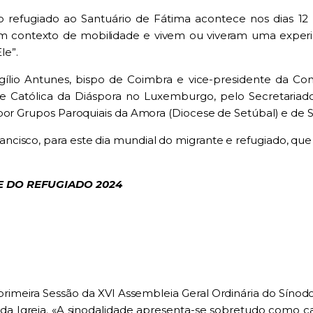
o refugiado ao Santuário de Fátima acontece nos dias 1
m contexto de mobilidade e vivem ou viveram uma experi
le”.
rgílio Antunes, bispo de Coimbra e vice-presidente da Con
 Católica da Diáspora no Luxemburgo, pelo Secretariad
por Grupos Paroquiais da Amora (Diocese de Setúbal) e de S.
ncisco, para este dia mundial do migrante e refugiado, qu
 E DO REFUGIADO 2024
rimeira Sessão da XVI Assembleia Geral Ordinária do Sínod
ia da Igreja. «A sinodalidade apresenta-se sobretudo com