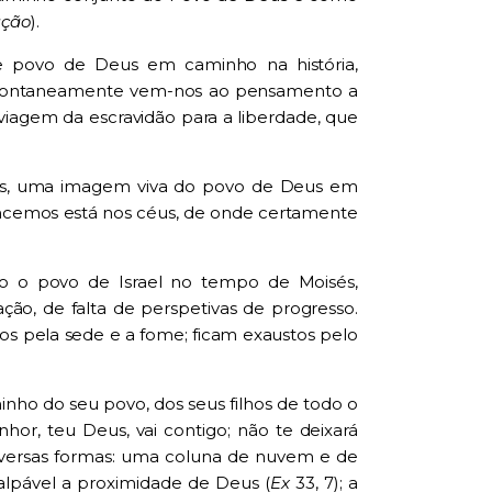
ução
).
de povo de Deus em caminho na história,
spontaneamente vem-nos ao pensamento a
viagem da escravidão para a liberdade, que
cas, uma imagem viva do povo de Deus em
encemos está nos céus, de onde certamente
mo o povo de Israel no tempo de Moisés,
ão, de falta de perspetivas de progresso.
s pela sede e a fome; ficam exaustos pelo
ho do seu povo, dos seus filhos de todo o
or, teu Deus, vai contigo; não te deixará
 diversas formas: uma coluna de nuvem e de
palpável a proximidade de Deus (
Ex
33, 7); a