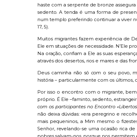
haste com a serpente de bronze assegura a
sedento. A tenda é uma forma de presenç
num templo preferindo continuar a viver
17, 5).
Muitos migrantes fazem experiência de De
Ele em situações de necessidade. N’Ele pr
Na oração, confiam a Ele as suas esperanç
através dos desertos, rios e mares e das fro
Deus caminha não só
com
o seu povo, 
história – particularmente com os últimos,
Por isso o encontro com o migrante, bem
próprio. É Ele –faminto, sedento, estrangei
com os participantes no Encontro «Libert
não deixa dúvidas: «era peregrino e recolh
mais pequeninos, a Mim mesmo o fizestes
Senhor, revelando-se uma ocasião rica de 
pobres salvam-nos, porque nos permitem e