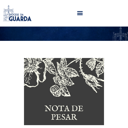
HOME
DIOCESE
SECRETARIADOS
PARÓQUIAS
NOTÍCIAS
AGENDA
MULTIMÉDIA
SENTIR COM A IGREJA
CONTACTOS