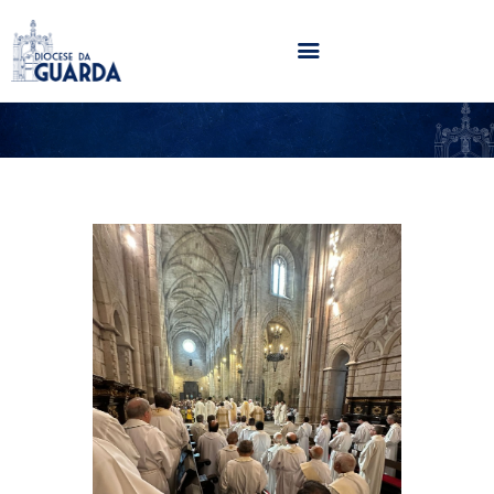
HOME
DIOCESE
SECRETARIADOS
PARÓQUIAS
NOTÍCIAS
AGENDA
MULTIMÉDIA
SENTIR COM A IGREJA
CONTACTOS