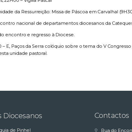
, 22H00 – Vigília Pascal
dade da Ressurreição: Missa de Páscoa em Carvalhal (9H30),
 encontro nacional de departamentos diocesanos da Cateques
m do encontro e regresso à Diocese.
00 – E, Paços da Serra colóquio sobre o tema do V Congresso 
sta unidade pastoral.
Contactos
s Diocesanos
quia de Pinhel
Rua do Encon