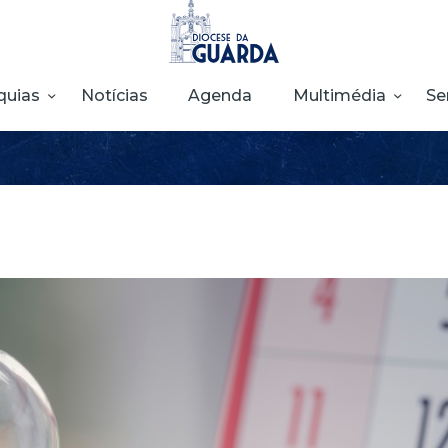
HOME
DIOCESE
quias
Notícias
Agenda
Multimédia
Se
SECRETARIADOS
PARÓQUIAS
NOTÍCIAS
AGENDA
MULTIMÉDIA
SENTIR COM A
IGREJA
CONTACTOS