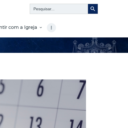
Search Button
Search
for:
ntir com a Igreja