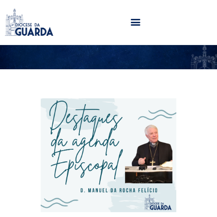
HOME
DIOCESE
SECRETARIADOS
PARÓQUIAS
NOTÍCIAS
AGENDA
MULTIMÉDIA
SENTIR COM A IGREJA
CONTACTOS