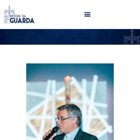
HOME
DIOCESE
SECRETARIADOS
PARÓQUIAS
NOTÍCIAS
AGENDA
MULTIMÉDIA
SENTIR COM A IGREJA
CONTACTOS