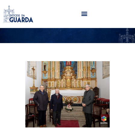
HOME
DIOCESE
SECRETARIADOS
PARÓQUIAS
NOTÍCIAS
AGENDA
MULTIMÉDIA
SENTIR COM A IGREJA
CONTACTOS