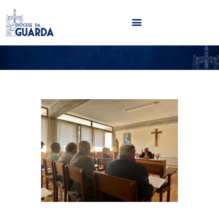
HOME
DIOCESE
SECRETARIADOS
PARÓQUIAS
NOTÍCIAS
AGENDA
MULTIMÉDIA
SENTIR COM A IGREJA
CONTACTOS