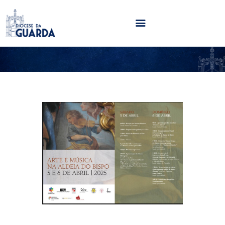
HOME
DIOCESE
SECRETARIADOS
PARÓQUIAS
NOTÍCIAS
AGENDA
MULTIMÉDIA
SENTIR COM A IGREJA
CONTACTOS