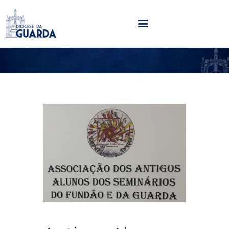
HOME
DIOCESE
SECRETARIADOS
PARÓQUIAS
NOTÍCIAS
AGENDA
MULTIMÉDIA
SENTIR COM A IGREJA
CONTACTOS