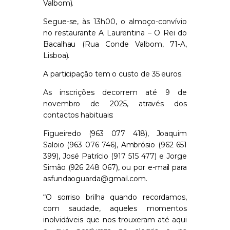
Valbom).
Segue-se, às 13h00, o almoço-convívio
no restaurante A Laurentina – O Rei do
Bacalhau (Rua Conde Valbom, 71-A,
Lisboa).
A participação tem o custo de 35 euros.
As inscrições decorrem até 9 de
novembro de 2025, através dos
contactos habituais:
Figueiredo (963 077 418), Joaquim
Saloio (963 076 746), Ambrósio (962 651
399), José Patrício (917 515 477) e Jorge
Simão (926 248 067), ou por e-mail para
asfundaoguarda@gmail.com.
“O sorriso brilha quando recordamos,
com saudade, aqueles momentos
inolvidáveis que nos trouxeram até aqui