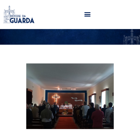
HOME
DIOCESE
SECRETARIADOS
PARÓQUIAS
NOTÍCIAS
AGENDA
MULTIMÉDIA
SENTIR COM A IGREJA
CONTACTOS