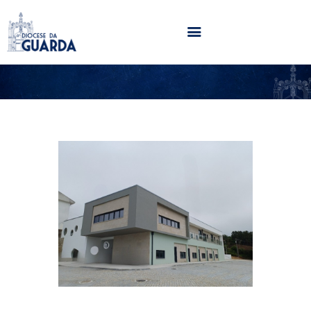
HOME
DIOCESE
SECRETARIADOS
PARÓQUIAS
NOTÍCIAS
AGENDA
MULTIMÉDIA
SENTIR COM A IGREJA
CONTACTOS