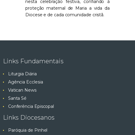
nesta celebração festiva, confiando à
proteção maternal de Maria a vida da
Diocese e de cada comunidade cristã.
Links Fundamentais
Liturgia Diária
Agência Ecclesia
Vatican News
Santa Sé
Conferência Episcopal
Links Diocesanos
Paróquia de Pinhel