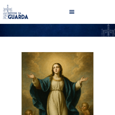
HOME
DIOCESE
SECRETARIADOS
PARÓQUIAS
NOTÍCIAS
AGENDA
MULTIMÉDIA
SENTIR COM A IGREJA
CONTACTOS