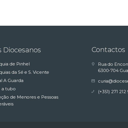
Contactos
s Diocesanos
quia de Pinhel
Rua do Encon
6300-704 Gua
uias da Sé e S. Vicente
al A Guarda
curia@dioces
 a tubo
(+351) 271 212
eção de Menores e Pessoas
eráveis