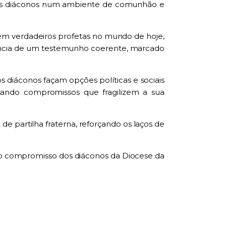
ndo os diáconos num ambiente de comunhão e
erem verdadeiros profetas no mundo de hoje,
tância de um testemunho coerente, marcado
diáconos façam opções políticas e sociais
itando compromissos que fragilizem a sua
e partilha fraterna, reforçando os laços de
o o compromisso dos diáconos da Diocese da