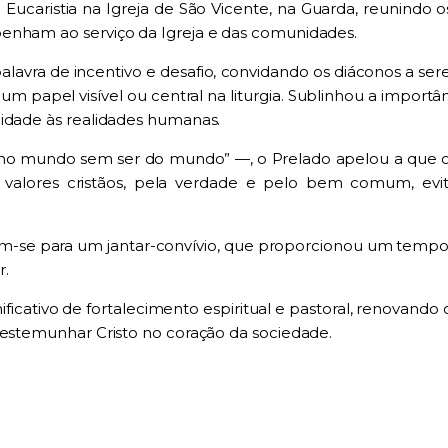
 da Eucaristia na Igreja de São Vicente, na Guarda, reuni
enham ao serviço da Igreja e das comunidades.
palavra de incentivo e desafio, convidando os diáconos a s
papel visível ou central na liturgia. Sublinhou a impor
midade às realidades humanas.
 no mundo sem ser do mundo” —, o Prelado apelou a que os 
s valores cristãos, pela verdade e pelo bem comum, ev
am-se para um jantar-convívio, que proporcionou um tempo d
r.
ficativo de fortalecimento espiritual e pastoral, renovand
testemunhar Cristo no coração da sociedade.