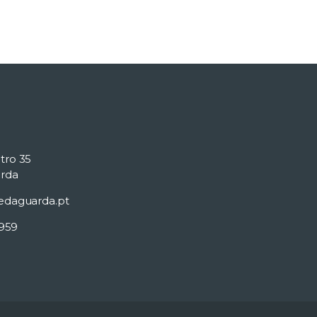
tro 35
rda
edaguarda.pt
 959