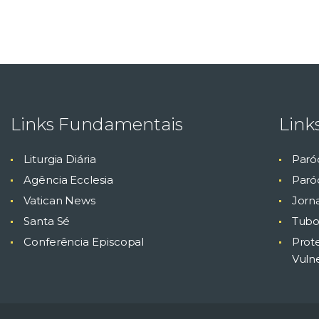
Links Fundamentais
Link
Liturgia Diária
Paró
Agência Ecclesia
Paróq
Vatican News
Jorn
Santa Sé
Tubo
Conferência Episcopal
Prot
Vuln