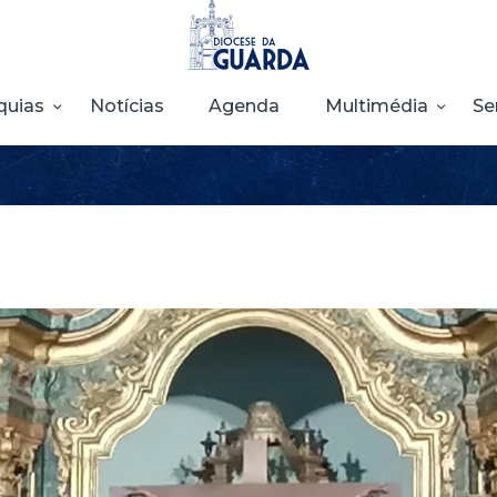
HOME
DIOCESE
quias
Notícias
Agenda
Multimédia
Se
SECRETARIADOS
PARÓQUIAS
NOTÍCIAS
AGENDA
MULTIMÉDIA
SENTIR COM A
IGREJA
CONTACTOS