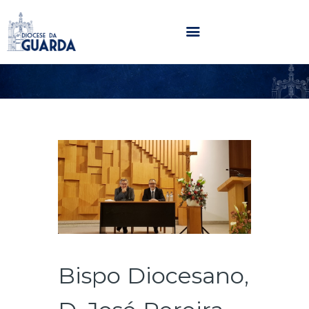
HOME
DIOCESE
SECRETARIADOS
PARÓQUIAS
NOTÍCIAS
AGENDA
MULTIMÉDIA
SENTIR COM A IGREJA
CONTACTOS
Bispo Diocesano,