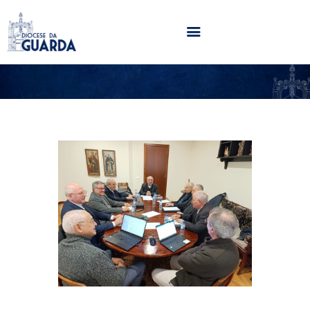
HOME
DIOCESE
SECRETARIADOS
PARÓQUIAS
NOTÍCIAS
AGENDA
MULTIMÉDIA
SENTIR COM A IGREJA
CONTACTOS