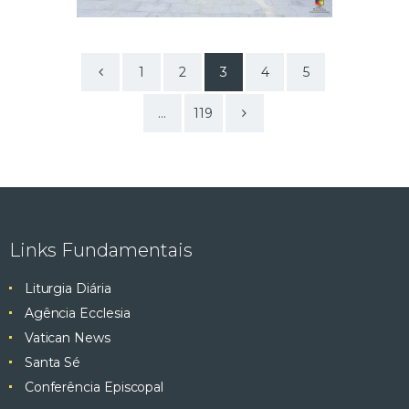
<
1
2
3
4
5
>
…
119
Links Fundamentais
Liturgia Diária
Agência Ecclesia
Vatican News
Santa Sé
Conferência Episcopal