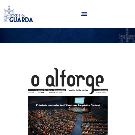
HOME
DIOCESE
SECRETARIADOS
PARÓQUIAS
NOTÍCIAS
AGENDA
MULTIMÉDIA
SENTIR COM A IGREJA
CONTACTOS