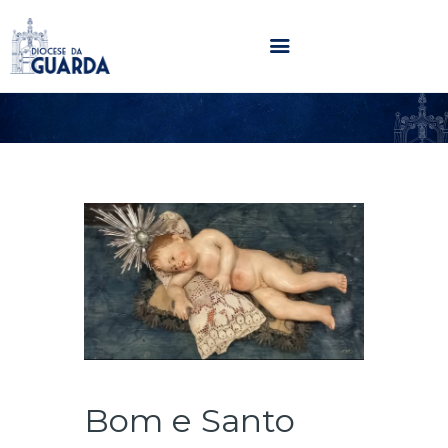
HOME
DIOCESE
SECRETARIADOS
PARÓQUIAS
NOTÍCIAS
AGENDA
MULTIMÉDIA
SENTIR COM A IGREJA
CONTACTOS
Bom e Santo