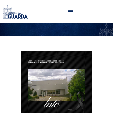
HOME
DIOCESE
SECRETARIADOS
PARÓQUIAS
NOTÍCIAS
AGENDA
MULTIMÉDIA
SENTIR COM A IGREJA
CONTACTOS