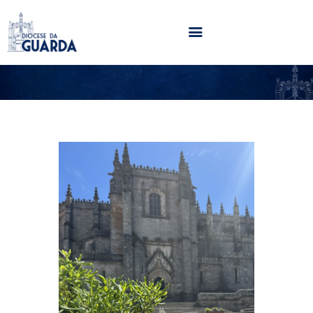
HOME
DIOCESE
SECRETARIADOS
PARÓQUIAS
NOTÍCIAS
AGENDA
MULTIMÉDIA
SENTIR COM A IGREJA
CONTACTOS