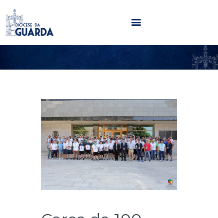
HOME
DIOCESE
SECRETARIADOS
PARÓQUIAS
NOTÍCIAS
AGENDA
MULTIMÉDIA
SENTIR COM A IGREJA
CONTACTOS