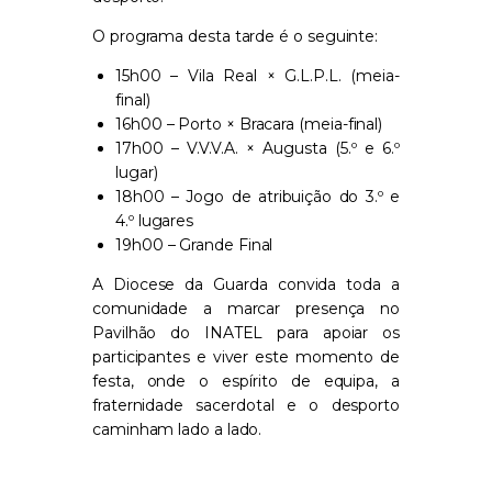
O programa desta tarde é o seguinte:
15h00 – Vila Real × G.L.P.L. (meia-
final)
16h00 – Porto × Bracara (meia-final)
17h00 – V.V.V.A. × Augusta (5.º e 6.º
lugar)
18h00 – Jogo de atribuição do 3.º e
4.º lugares
19h00 – Grande Final
A Diocese da Guarda convida toda a
comunidade a marcar presença no
Pavilhão do INATEL para apoiar os
participantes e viver este momento de
festa, onde o espírito de equipa, a
fraternidade sacerdotal e o desporto
caminham lado a lado.