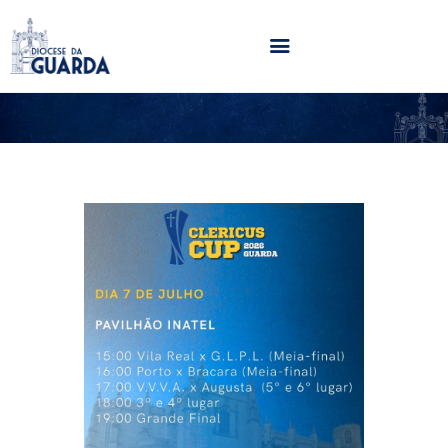
HOME
DIOCESE
SECRETARIADOS
PARÓQUIAS
NOTÍCIAS
AGENDA
MULTIMÉDIA
SENTIR COM A IGREJA
CONTACTOS