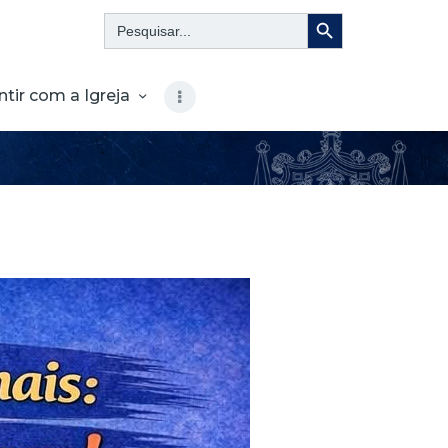
Search Button
Search
for:
ntir com a Igreja