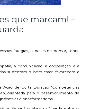
ões que marcam! –
Guarda
ssoas íntegras, capazes de pensar, sentir,
patia, a comunicação, a cooperação e a
ias sustentam o bem-estar, favorecem a
 a Ação de Curta Duração “Competências
ação, orientada para o desenvolvimento de
nificativas e transformadoras.
26, no Seminário Maior da Guarda, entre as