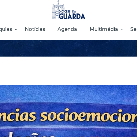
HOME
DIOCESE
quias
Notícias
Agenda
Multimédia
Se
SECRETARIADOS
PARÓQUIAS
NOTÍCIAS
AGENDA
MULTIMÉDIA
SENTIR COM A
IGREJA
CONTACTOS