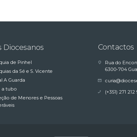
Contactos
s Diocesanos
quia de Pinhel
Rua do Encon
6300-704 Gua
uias da Sé e S. Vicente
al A Guarda
curia@dioces
 a tubo
(+351) 271 212
eção de Menores e Pessoas
eráveis