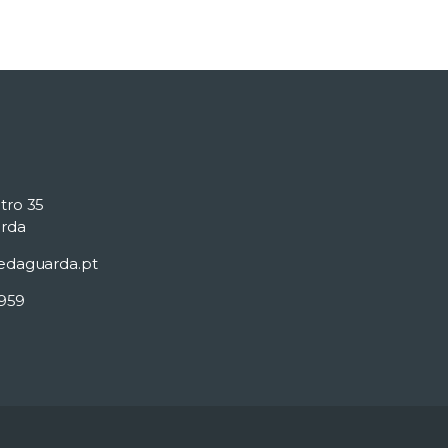
tro 35
rda
edaguarda.pt
 959