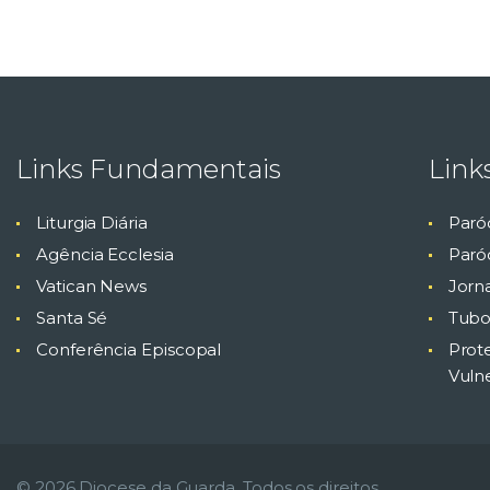
Links Fundamentais
Link
Liturgia Diária
Paró
Agência Ecclesia
Paróq
Vatican News
Jorn
Santa Sé
Tubo
Conferência Episcopal
Prot
Vuln
© 2026 Diocese da Guarda. Todos os direitos