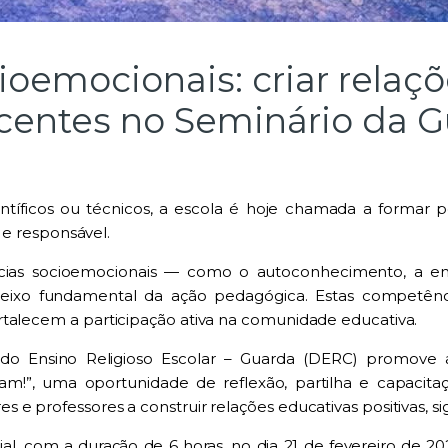
oemocionais: criar relaç
centes no Seminário da 
tíficos ou técnicos, a escola é hoje chamada a formar pe
a e responsável.
ncias socioemocionais — como o autoconhecimento, a em
ixo fundamental da ação pedagógica. Estas competênc
rtalecem a participação ativa na comunidade educativa.
o Ensino Religioso Escolar – Guarda (DERC) promove
am!”, uma oportunidade de reflexão, partilha e capacit
e professores a construir relações educativas positivas, sig
l, com a duração de 6 horas, no dia 21 de fevereiro de 20