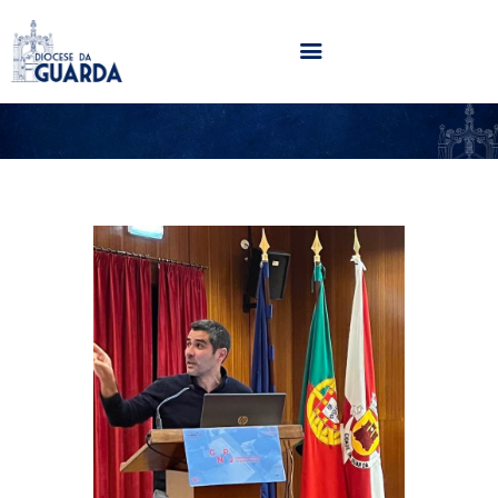
HOME
DIOCESE
SECRETARIADOS
PARÓQUIAS
NOTÍCIAS
AGENDA
MULTIMÉDIA
SENTIR COM A IGREJA
CONTACTOS